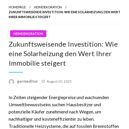
HOMEPAGE
HEIMDEKORATION
ZUKUNFTSWEISENDE INVESTITION: WIE EINE SOLARHEIZUNG DEN WERT
IHRER IMMOBILIE STEIGERT
HEIMDEKORATION
Zukunftsweisende Investition: Wie
eine Solarheizung den Wert Ihrer
Immobilie steigert
Posted
germeditor
August 20, 2025
on
In Zeiten steigender Energiepreise und wachsenden
Umweltbewusstseins suchen Hausbesitzer und
potenzielle Käufer zunehmend nach Wegen, um
nachhaltiger und kosteneffizienter zu leben.
Traditionelle Heizsysteme, die auf fossilen Brennstoffen