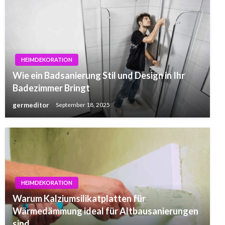
HEIMDEKORATION
Wie ein Badsanierung Stil und Design in Ihr
Badezimmer Bringt
germeditor
September 18, 2025
HEIMDEKORATION
Warum Kalziumsilikatplatten für
Wärmedämmung ideal für Altbausanierungen
sind