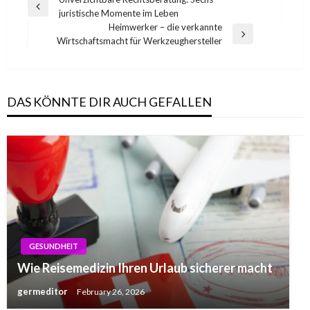
Post
Previous
juristische Momente im Leben
navigation
Post
Heimwerker – die verkannte
Next
Wirtschaftsmacht für Werkzeughersteller
Post
DAS KÖNNTE DIR AUCH GEFALLEN
GESUNDHEIT
Wie Reisemedizin Ihren Urlaub sicherer macht
germeditor
February 26, 2026