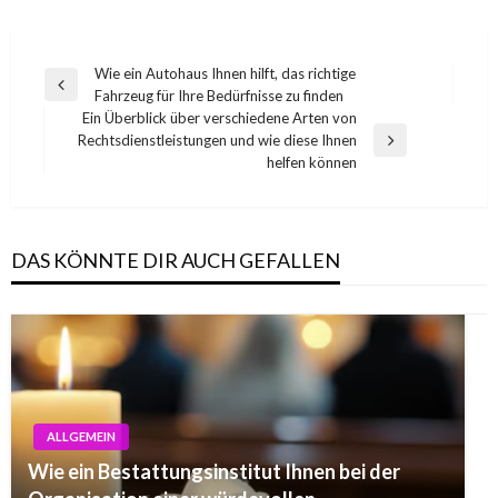
Post
Wie ein Autohaus Ihnen hilft, das richtige
Previous
Fahrzeug für Ihre Bedürfnisse zu finden
navigation
Post
Ein Überblick über verschiedene Arten von
Rechtsdienstleistungen und wie diese Ihnen
Next
helfen können
Post
DAS KÖNNTE DIR AUCH GEFALLEN
ALLGEMEIN
Wie ein Bestattungsinstitut Ihnen bei der