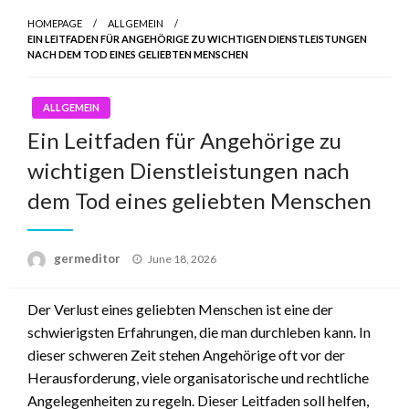
HOMEPAGE
ALLGEMEIN
EIN LEITFADEN FÜR ANGEHÖRIGE ZU WICHTIGEN DIENSTLEISTUNGEN
NACH DEM TOD EINES GELIEBTEN MENSCHEN
ALLGEMEIN
Ein Leitfaden für Angehörige zu
wichtigen Dienstleistungen nach
dem Tod eines geliebten Menschen
Posted
germeditor
June 18, 2026
on
Der Verlust eines geliebten Menschen ist eine der
schwierigsten Erfahrungen, die man durchleben kann. In
dieser schweren Zeit stehen Angehörige oft vor der
Herausforderung, viele organisatorische und rechtliche
Angelegenheiten zu regeln. Dieser Leitfaden soll helfen,